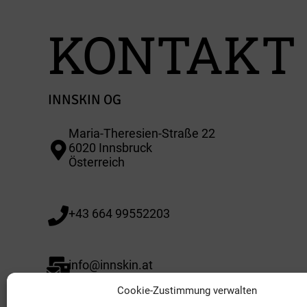
KONTAKT
INNSKIN OG
Maria-Theresien-Straße 22
6020 Innsbruck
Österreich
+43 664 99552203
info@innskin.at
Cookie-Zustimmung verwalten